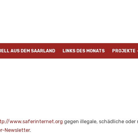
UELL AUS DEM SAARLAND
LINKS DES MONATS
PROJEKTE
tp://www.saferinternet.org
gegen illegale, schädliche oder 
r-Newsletter
.