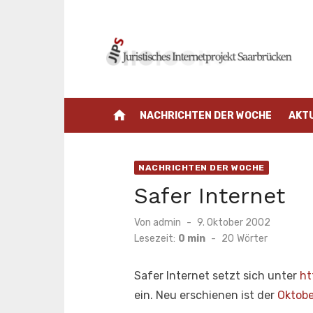
Zum
Inhalt
springen
home
NACHRICHTEN DER WOCHE
AKT
NACHRICHTEN DER WOCHE
Safer Internet
Veröffentlicht
Von
admin
9. Oktober 2002
am
Lesezeit:
0 min
-
20
Wörter
Safer Internet setzt sich unter
ht
ein. Neu erschienen ist der
Oktobe