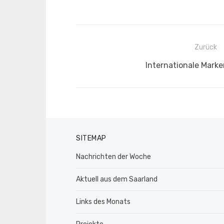
Beitragsnavigation
Zurück
Vorheriger
Internationale Mark
Beitrag:
SITEMAP
Nachrichten der Woche
Aktuell aus dem Saarland
Links des Monats