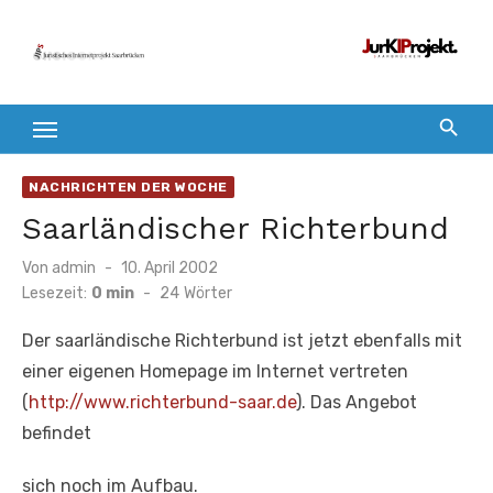
Zum
Inhalt
springen
NACHRICHTEN DER WOCHE
Saarländischer Richterbund
Veröffentlicht
Von
admin
10. April 2002
am
Lesezeit:
0 min
-
24
Wörter
Der saarländische Richterbund ist jetzt ebenfalls mit
einer eigenen Homepage im Internet vertreten
(
http://www.richterbund-saar.de
). Das Angebot
befindet
sich noch im Aufbau.