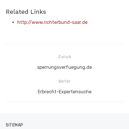
Related Links
http://www.richterbund-saar.de
Beitragsnavigation
Zurück
Vorheriger
sperrungsverfuegung.de
Beitrag:
Weiter
Nächster
Erbrecht-Expertensuche
Beitrag:
SITEMAP