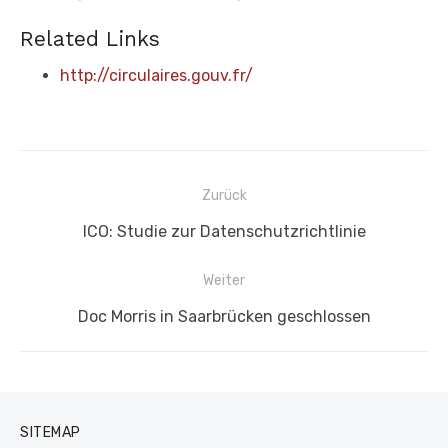
Related Links
http://circulaires.gouv.fr/
Beitragsnavigation
Zurück
Vorheriger
ICO: Studie zur Datenschutzrichtlinie
Beitrag:
Weiter
Nächster
Doc Morris in Saarbrücken geschlossen
Beitrag:
SITEMAP