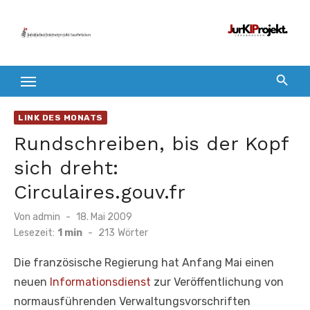
Zum
Inhalt
springen
LINK DES MONATS
Rundschreiben, bis der Kopf
sich dreht:
Circulaires.gouv.fr
Veröffentlicht
Von
admin
18. Mai 2009
am
Lesezeit:
1 min
-
213
Wörter
Die französische Regierung hat Anfang Mai einen
neuen
Informationsdienst
zur Veröffentlichung von
normausführenden Verwaltungsvorschriften