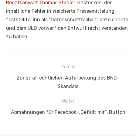
Rechtsanwalt Thomas Stadler
einstecken, der
inhaltliche Fehler in Weicherts Pressemittelung
feststellte, ihn als "Datenschutztaliban" bezeichnete
und dem ULD vorwarf den Entwurf nicht verstanden
zu haben.
Beitragsnavigation
Zurück
Vorheriger
Zur strafrechtlichen Aufarbeitung des BND-
Beitrag:
Skandals
Weiter
Nächster
Abmahnungen für Facebook-„Gefällt mir“-Button
Beitrag: