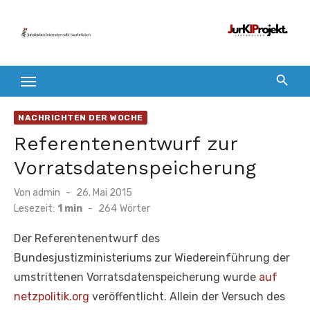
Zum
Inhalt
springen
NACHRICHTEN DER WOCHE
Referentenentwurf zur
Vorratsdatenspeicherung
Veröffentlicht
Von
admin
26. Mai 2015
am
Lesezeit:
1 min
-
264
Wörter
Der Referentenentwurf des
Bundesjustizministeriums zur Wiedereinführung der
umstrittenen Vorratsdatenspeicherung wurde
auf
netzpolitik.org
veröffentlicht. Allein der Versuch des