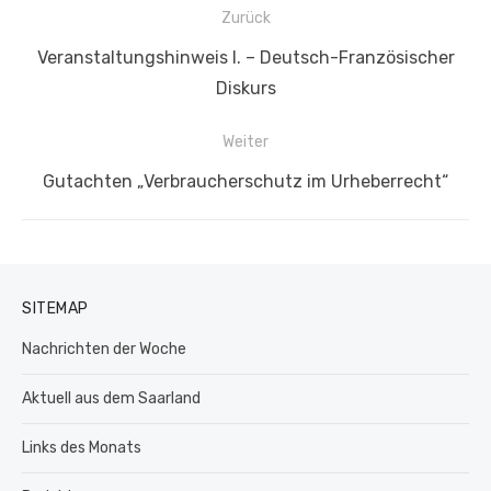
Beitragsnavigation
Zurück
Vorheriger
Veranstaltungshinweis I. – Deutsch-Französischer
Beitrag:
Diskurs
Weiter
Nächster
Gutachten „Verbraucherschutz im Urheberrecht“
Beitrag:
SITEMAP
Nachrichten der Woche
Aktuell aus dem Saarland
Links des Monats