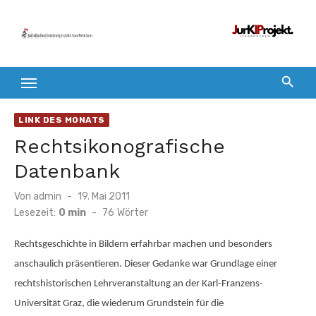
Zum
Inhalt
springen
LINK DES MONATS
Rechtsikonografische
Datenbank
Veröffentlicht
Von
admin
19. Mai 2011
am
Lesezeit:
0 min
-
76
Wörter
Rechtsgeschichte in Bildern erfahrbar machen und besonders
anschaulich präsentieren. Dieser Gedanke war Grundlage einer
rechtshistorischen Lehrveranstaltung an der Karl-Franzens-
Universität Graz, die wiederum Grundstein für die