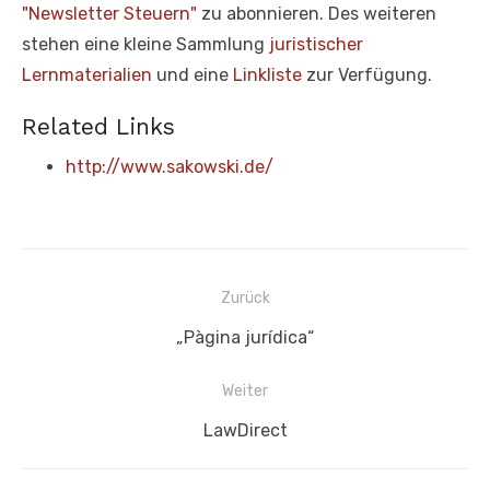
"Newsletter Steuern"
zu abonnieren. Des weiteren
stehen eine kleine Sammlung
juristischer
Lernmaterialien
und eine
Linkliste
zur Verfügung.
Related Links
http://www.sakowski.de/
Beitragsnavigation
Zurück
Vorheriger
„Pàgina jurídica“
Beitrag:
Weiter
Nächster
LawDirect
Beitrag: