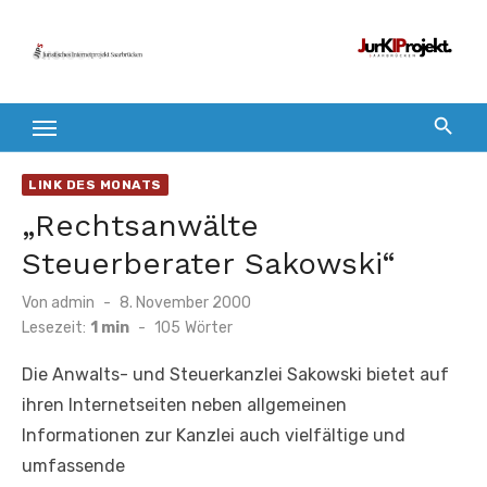
Zum
Inhalt
springen
LINK DES MONATS
„Rechtsanwälte
Steuerberater Sakowski“
Veröffentlicht
Von
admin
8. November 2000
am
Lesezeit:
1 min
-
105
Wörter
Die Anwalts- und Steuerkanzlei Sakowski bietet auf
ihren Internetseiten neben allgemeinen
Informationen zur Kanzlei auch vielfältige und
umfassende