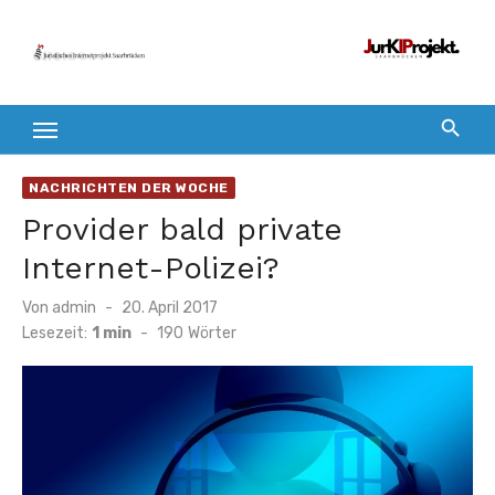
Zum
Inhalt
springen
NACHRICHTEN DER WOCHE
Provider bald private
Internet-Polizei?
Veröffentlicht
Von
admin
20. April 2017
am
Lesezeit:
1 min
-
190
Wörter