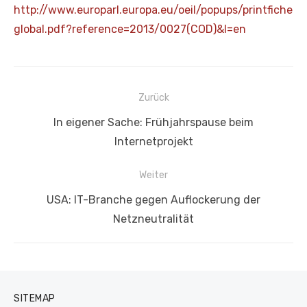
http://www.europarl.europa.eu/oeil/popups/printfiche
global.pdf?reference=2013/0027(COD)&l=en
Beitragsnavigation
Zurück
Vorheriger
In eigener Sache: Frühjahrspause beim
Beitrag:
Internetprojekt
Weiter
Nächster
USA: IT-Branche gegen Auflockerung der
Beitrag:
Netzneutralität
SITEMAP