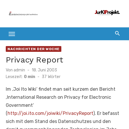
Zum
Inhalt
springen
NACHRICHTEN DER WOCHE
Privacy Report
Veröffentlicht
Von
admin
18. Juni 2003
am
Lesezeit:
0 min
-
37
Wörter
Im ‚Joi Ito Wiki‘ findet man seit kurzem den Bericht
‚International Research on Privacy for Electronic
Government‘
(
http://joi.ito.com/joiwiki/PrivacyReport
). Er befasst
sich mit dem Stand des Datenschutzes und den