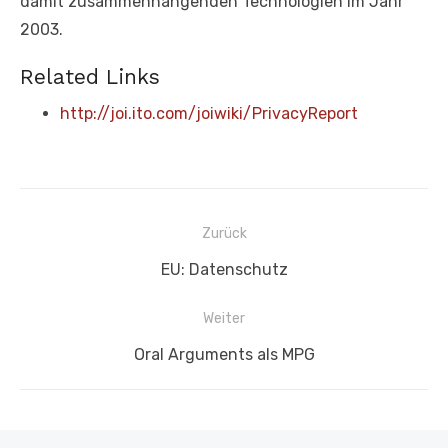
damit zusammenhängenden Technologien im Jahr
2003.
Related Links
http://joi.ito.com/joiwiki/PrivacyReport
Beitragsnavigation
Zurück
Vorheriger
EU: Datenschutz
Beitrag:
Weiter
Nächster
Oral Arguments als MPG
Beitrag: