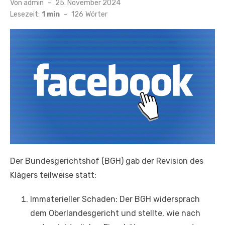
Veröffentlicht
Von
admin
25. November 2024
am
Lesezeit:
1 min
-
126
Wörter
Der Bundesgerichtshof (BGH) gab der Revision des
Klägers teilweise statt:
Immaterieller Schaden: Der BGH widersprach
dem Oberlandesgericht und stellte, wie nach