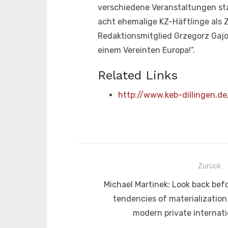
verschiedene Veranstaltungen stat
acht ehemalige KZ-Häftlinge als 
Redaktionsmitglied Grzegorz Gaj
einem Vereinten Europa!“.
Related Links
http://www.keb-dillingen.de
Beitragsnavigation
Zurück
Vorheriger
Michael Martinek: Look back befo
Beitrag:
tendencies of materialization 
modern private internati