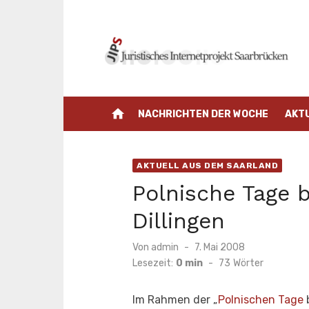
Zum
Inhalt
springen
home
NACHRICHTEN DER WOCHE
AKT
AKTUELL AUS DEM SAARLAND
Polnische Tage 
Dillingen
Veröffentlicht
Von
admin
7. Mai 2008
am
Lesezeit:
0 min
-
73
Wörter
Im Rahmen der „
Polnischen Tage
b