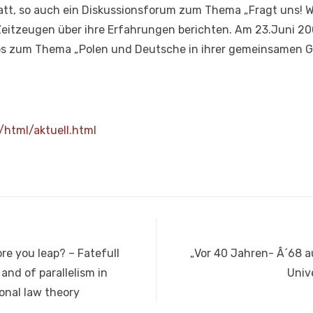
t, so auch ein Diskussionsforum zum Thema „Fragt uns! Wir 
Zeitzeugen über ihre Erfahrungen berichten. Am 23.Juni 20
os zum Thema „Polen und Deutsche in ihrer gemeinsamen G
/html/aktuell.html
Nächster
re you leap? – Fatefull
„Vor 40 Jahren- Â´68 
Beitrag:
and of parallelism in
Univ
onal law theory