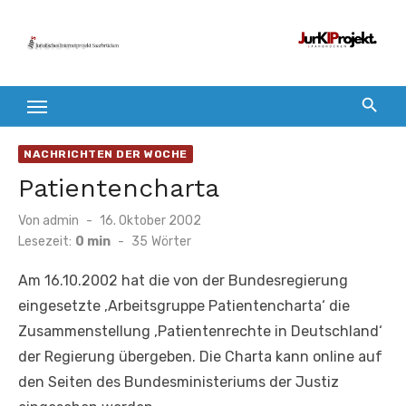
Zum
Inhalt
springen
NACHRICHTEN DER WOCHE
Patientencharta
Veröffentlicht
Von
admin
16. Oktober 2002
am
Lesezeit:
0 min
-
35
Wörter
Am 16.10.2002 hat die von der Bundesregierung
eingesetzte ‚Arbeitsgruppe Patientencharta‘ die
Zusammenstellung ‚Patientenrechte in Deutschland‘
der Regierung übergeben. Die Charta kann online auf
den Seiten des Bundesministeriums der Justiz