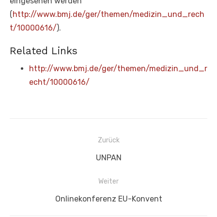
eingesehen werden
(
http://www.bmj.de/ger/themen/medizin_und_rech
t/10000616/
).
Related Links
http://www.bmj.de/ger/themen/medizin_und_r
echt/10000616/
Beitragsnavigation
Zurück
Vorheriger
UNPAN
Beitrag:
Weiter
Nächster
Onlinekonferenz EU-Konvent
Beitrag: