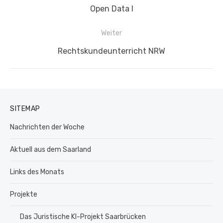
Vorheriger
Open Data I
Beitrag:
Weiter
Nächster
Rechtskundeunterricht NRW
Beitrag:
SITEMAP
Nachrichten der Woche
Aktuell aus dem Saarland
Links des Monats
Projekte
Das Juristische KI-Projekt Saarbrücken