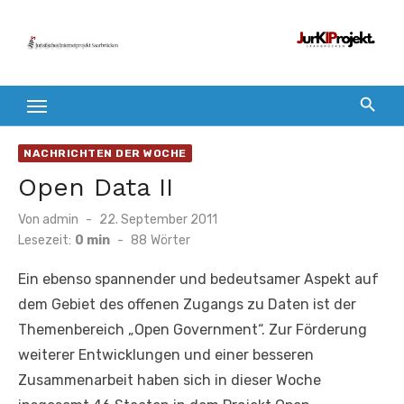
Zum
Inhalt
springen
NACHRICHTEN DER WOCHE
Open Data II
Veröffentlicht
Von
admin
22. September 2011
am
Lesezeit:
0 min
-
88
Wörter
Ein ebenso spannender und bedeutsamer Aspekt auf
dem Gebiet des offenen Zugangs zu Daten ist der
Themenbereich „Open Government“. Zur Förderung
weiterer Entwicklungen und einer besseren
Zusammenarbeit haben sich in dieser Woche