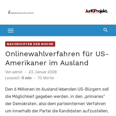
Zum
Inhalt
springen
NACHRICHTEN DER WOCHE
Onlinewahlverfahren für US-
Amerikaner im Ausland
Veröffentlicht
Von
admin
23. Januar 2008
am
Lesezeit:
0 min
-
70
Wörter
Den 6 Millionen im Ausland lebenden US-Bürgern soll
die Möglichkeit gegeben werden, in den „primaries“
der Demokraten, also dem parteiinternen Verfahren
um innerhalb der Partei die Kandidaten aufzustellen,