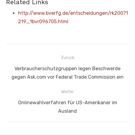
Related Links
http://www.bverfg.de/entscheidungen/rk20071
219_1bvr096705.html
Beitragsnavigation
Zurück
Vorheriger
Verbraucherschutzgruppen legen Beschwerde
Beitrag:
gegen Ask.com vor Federal Trade Commission ein
Weiter
Nächster
Onlinewahlverfahren für US-Amerikaner im
Beitrag:
Ausland