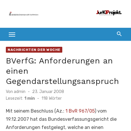
Zum
Inhalt
springen
NACHRICHTEN DER WOCHE
BVerfG: Anforderungen an
einen
Gegendarstellungsanspruch
Veröffentlicht
Von
admin
23. Januar 2008
am
Lesezeit:
1 min
-
118
Wörter
Mit seinem Beschluss (Az.:
1 BvR 967/05
) vom
19.12.2007 hat das Bundesverfassungsgericht die
Anforderungen festgelegt, welche an einen