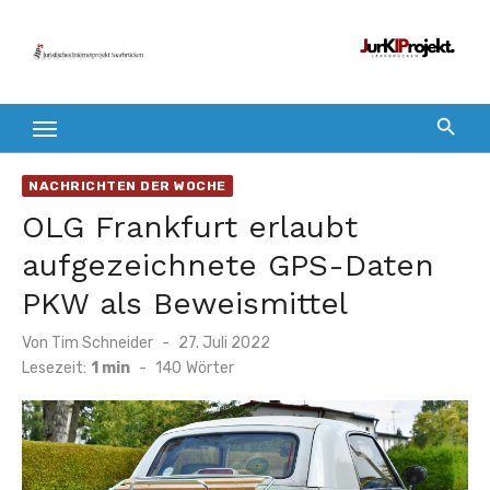
Zum
Inhalt
springen
NACHRICHTEN DER WOCHE
OLG Frankfurt erlaubt
aufgezeichnete GPS-Daten
PKW als Beweismittel
Veröffentlicht
Von
Tim Schneider
27. Juli 2022
am
Lesezeit:
1 min
-
140
Wörter