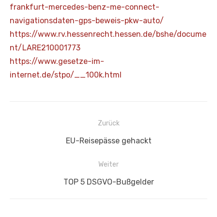
frankfurt-mercedes-benz-me-connect-
navigationsdaten-gps-beweis-pkw-auto/
https://www.rv.hessenrecht.hessen.de/bshe/docume
nt/LARE210001773
https://www.gesetze-im-
internet.de/stpo/__100k.html
Beitragsnavigation
Zurück
Vorheriger
EU-Reisepässe gehackt
Beitrag:
Weiter
Nächster
TOP 5 DSGVO-Bußgelder
Beitrag: