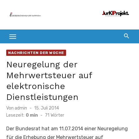
Zum
Inhalt
springen
NACHRICHTEN DER WOCHE
Neuregelung der
Mehrwertsteuer auf
elektronische
Dienstleistungen
Veröffentlicht
Von
admin
15. Juli 2014
am
Lesezeit:
0 min
-
71
Wörter
Der Bundesrat hat am 11.07.2014 einer Neuregelung
für die Erhebung der Mehrwertsteuer auf