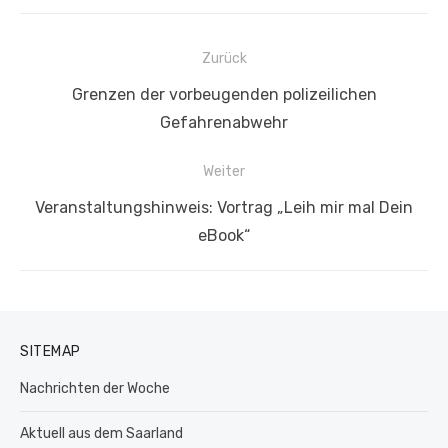
Beitragsnavigation
Zurück
Vorheriger
Grenzen der vorbeugenden polizeilichen
Beitrag:
Gefahrenabwehr
Weiter
Nächster
Veranstaltungshinweis: Vortrag „Leih mir mal Dein
Beitrag:
eBook“
SITEMAP
Nachrichten der Woche
Aktuell aus dem Saarland