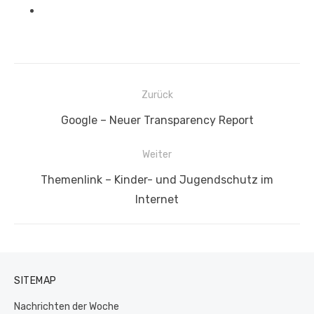
Beitragsnavigation
Zurück
Vorheriger
Google – Neuer Transparency Report
Beitrag:
Weiter
Nächster
Themenlink – Kinder- und Jugendschutz im
Beitrag:
Internet
SITEMAP
Nachrichten der Woche