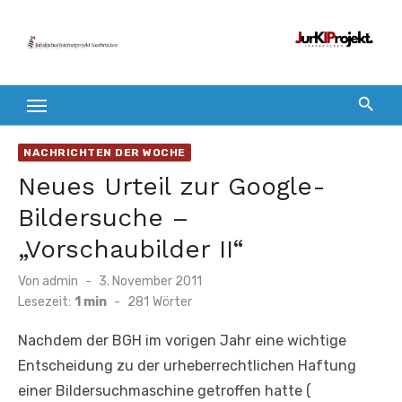
Zum
Inhalt
springen
NACHRICHTEN DER WOCHE
Neues Urteil zur Google-
Bildersuche –
„Vorschaubilder II“
Veröffentlicht
Von
admin
3. November 2011
am
Lesezeit:
1 min
-
281
Wörter
Nachdem der BGH im vorigen Jahr eine wichtige
Entscheidung zu der urheberrechtlichen Haftung
einer Bildersuchmaschine getroffen hatte (