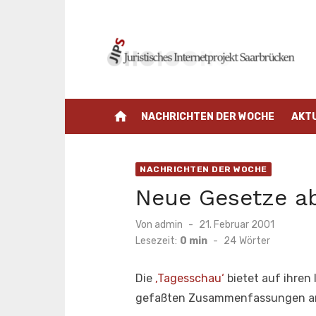
Zum
Inhalt
springen
home
NACHRICHTEN DER WOCHE
AKT
NACHRICHTEN DER WOCHE
Neue Gesetze a
Veröffentlicht
Von
admin
21. Februar 2001
am
Lesezeit:
0 min
-
24
Wörter
Die
‚Tagesschau‘
bietet auf ihren 
gefaßten Zusammenfassungen a