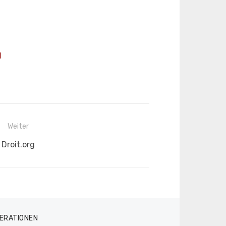
1
Weiter
Nächster
Droit.org
Beitrag:
ERATIONEN