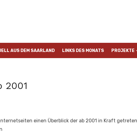
UELL AUS DEM SAARLAND
LINKS DES MONATS
PROJEKTE
b 2001
Internetseiten einen Überblick der ab 2001 in Kraft getret
n