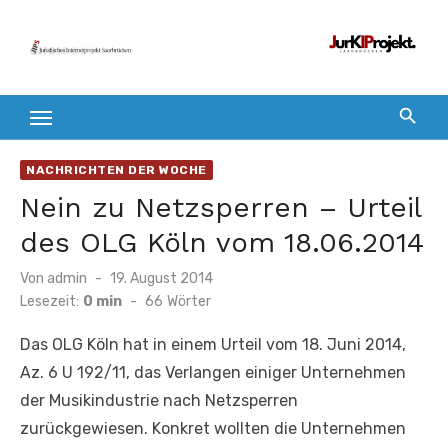
Zum
Inhalt
springen
NACHRICHTEN DER WOCHE
Nein zu Netzsperren – Urteil
des OLG Köln vom 18.06.2014
Veröffentlicht
Von
admin
19. August 2014
am
Lesezeit:
0 min
-
66
Wörter
Das OLG Köln hat in einem Urteil vom 18. Juni 2014,
Az. 6 U 192/11, das Verlangen einiger Unternehmen
der Musikindustrie nach Netzsperren
zurückgewiesen. Konkret wollten die Unternehmen