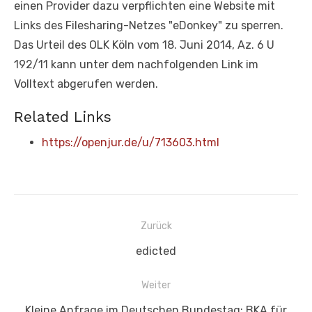
einen Provider dazu verpflichten eine Website mit
Links des Filesharing-Netzes "eDonkey" zu sperren.
Das Urteil des OLK Köln vom 18. Juni 2014, Az. 6 U
192/11 kann unter dem nachfolgenden Link im
Volltext abgerufen werden.
Related Links
https://openjur.de/u/713603.html
Beitragsnavigation
Zurück
Vorheriger
edicted
Beitrag:
Weiter
Nächster
Kleine Anfrage im Deutschen Bundestag: BKA für