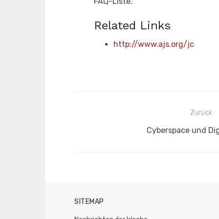
FAQ-Liste.
Related Links
http://www.ajs.org/jc
Beitragsnavigation
Zurück
Vorheriger
Cyberspace und Dig
Beitrag:
SITEMAP