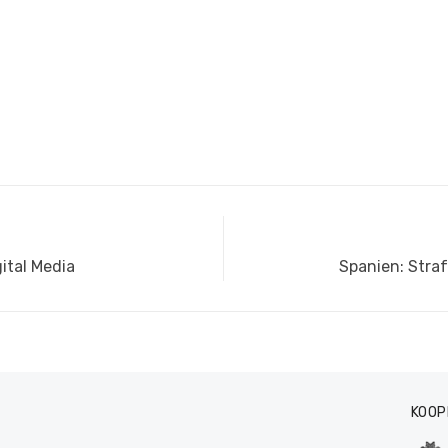
Nächster
ital Media
Spanien: Straf
Beitrag:
KOOP