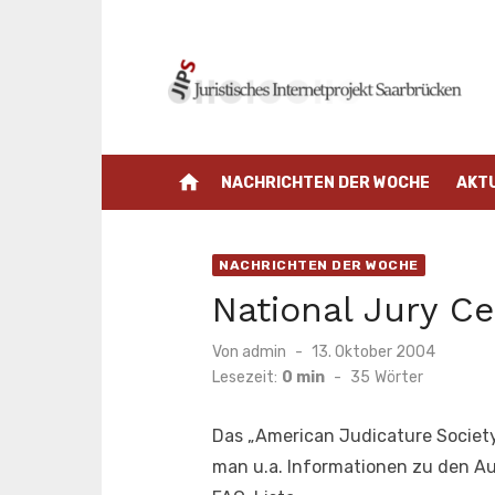
Zum
Inhalt
springen
home
NACHRICHTEN DER WOCHE
AKT
NACHRICHTEN DER WOCHE
National Jury Ce
Veröffentlicht
Von
admin
13. Oktober 2004
am
Lesezeit:
0 min
-
35
Wörter
Das „American Judicature Society’
man u.a. Informationen zu den A