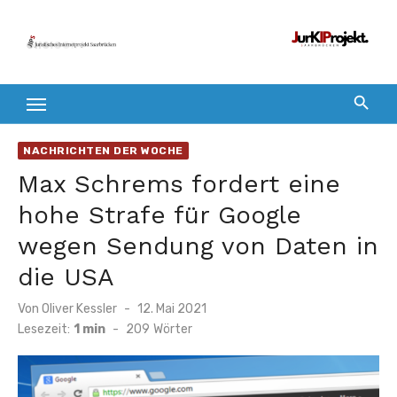
Zum
Inhalt
springen
NACHRICHTEN DER WOCHE
Max Schrems fordert eine
hohe Strafe für Google
wegen Sendung von Daten in
die USA
Veröffentlicht
Von
Oliver Kessler
12. Mai 2021
am
Lesezeit:
1 min
-
209
Wörter