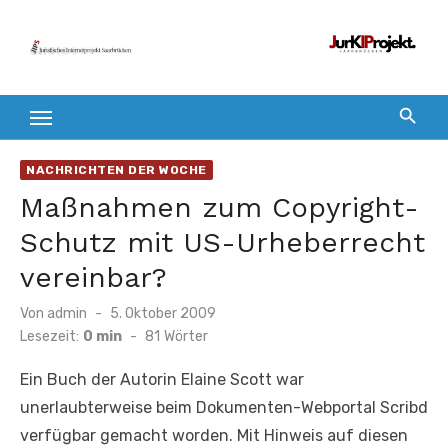
Zum
Inhalt
springen
NACHRICHTEN DER WOCHE
Maßnahmen zum Copyright-
Schutz mit US-Urheberrecht
vereinbar?
Veröffentlicht
Von
admin
5. Oktober 2009
am
Lesezeit:
0 min
-
81
Wörter
Ein Buch der Autorin Elaine Scott war
unerlaubterweise beim Dokumenten-Webportal Scribd
verfügbar gemacht worden. Mit Hinweis auf diesen