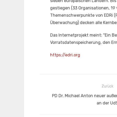
sieben europäischen Ländern. Bis 
gestiegen (33 Organisationen, 19 
Themenschwerpunkte von EDRi (Pri
Überwachung) decken alle Kernber
Das Internetprojekt meint: "Ein B
Vorratsdatenspeicherung, den Erm
https://edri.org
Beitragsnavigation
Zurück
Vorheriger
PD Dr. Michael Anton neuer auße
Beitrag:
an der Ud