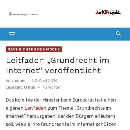
Zum
Inhalt
springen
NACHRICHTEN DER WOCHE
Leitfaden „Grundrecht im
Internet“ veröffentlicht
Veröffentlicht
Von
admin
22. April 2014
am
Lesezeit:
0 min
-
73
Wörter
Das Komitee der Minister beim Europarat hat einen
eigenen
Leitfaden
zum Thema „Grundrechte im
Internet“ herausgeben, der den Bürgern erläutern
soll, wie sie ihre Grundrechte im Internet schützen