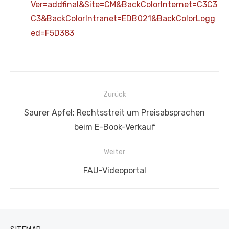
Ver=addfinal&Site=CM&BackColorInternet=C3C3
C3&BackColorIntranet=EDB021&BackColorLogg
ed=F5D383
Beitragsnavigation
Zurück
Vorheriger
Saurer Apfel: Rechtsstreit um Preisabsprachen
Beitrag:
beim E-Book-Verkauf
Weiter
Nächster
FAU-Videoportal
Beitrag: