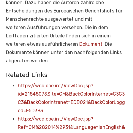
können. Dazu haben die Autoren zahlreiche
Entscheidungen des Europäischen Gerichtshofs für
Menschenrechte ausgewertet und mit
weiteren Ausführungen versehen. Die in dem
Leitfaden zitierten Urteile finden sich in einem
weiteren etwas ausführlicheren
Dokument
. Die
Dokumente können unter den nachfolgenden Links
abgerufen werden.
Related Links
https://wcd.coe.int/ViewDoc.jsp?
id=2184807&Site=CM&BackColorInternet=C3C3
C3&BackColorIntranet=EDB021&BackColorLogg
ed=F5D383
https://wcd.coe.int/ViewDoc.jsp?
Ref=CM%282014%2931&Language=lanEnglish&