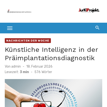
Zum
Inhalt
springen
NACHRICHTEN DER WOCHE
Künstliche Intelligenz in der
Präimplantationsdiagnostik
Veröffentlicht
Von
admin
18. Februar 2026
am
Lesezeit:
3 min
-
576
Wörter