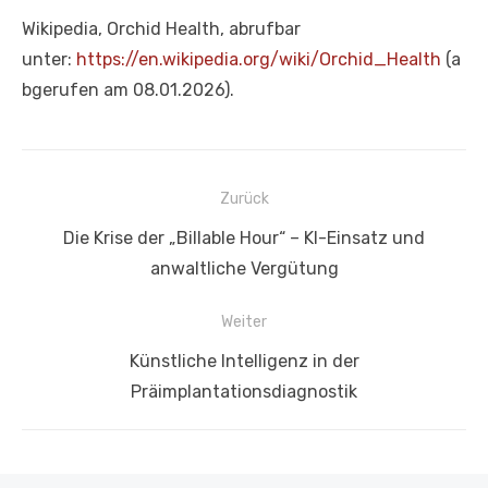
Wikipedia, Orchid Health, abrufbar
unter:
https://en.wikipedia.org/wiki/Orchid_Health
(a
bgerufen am 08.01.2026).
Beitragsnavigation
Zurück
Vorheriger
Die Krise der „Billable Hour“ – KI-Einsatz und
Beitrag:
anwaltliche Vergütung
Weiter
Nächster
Künstliche Intelligenz in der
Beitrag:
Präimplantationsdiagnostik