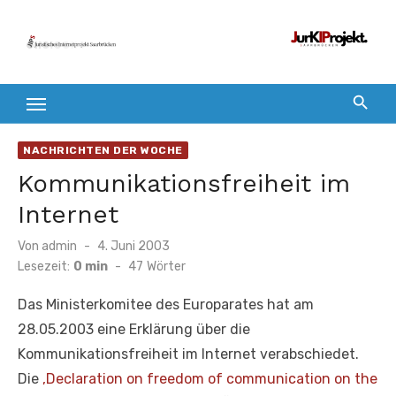
Zum
Inhalt
springen
NACHRICHTEN DER WOCHE
Kommunikationsfreiheit im
Internet
Veröffentlicht
Von
admin
4. Juni 2003
am
Lesezeit:
0 min
-
47
Wörter
Das Ministerkomitee des Europarates hat am
28.05.2003 eine Erklärung über die
Kommunikationsfreiheit im Internet verabschiedet.
Die
‚Declaration on freedom of communication on the