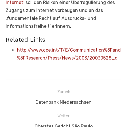
Internet‘
soll den Risiken einer Überregulierung des
Zugangs zum Internet vorbeugen und an das
‚fundamentale Recht auf Ausdrucks- und
Informationsfreiheit‘ erinnern.
Related Links
http://www.coe.int/T/E/Communication%5Fand
%5FResearch/Press/News/2003/20030528_d
Beitragsnavigation
Zurück
Vorheriger
Datenbank Niedersachsen
Beitrag:
Weiter
Nächster
Oberstes Gericht São Paulo