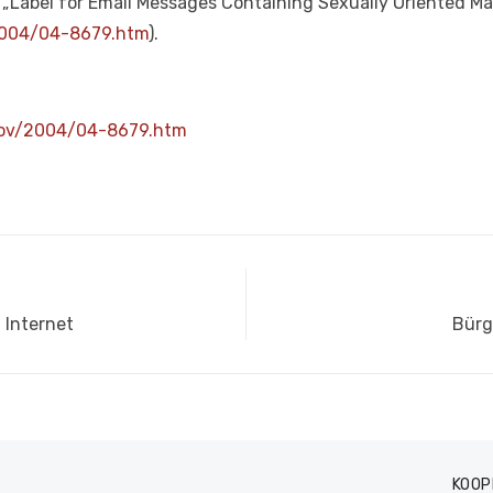
„Label for Email Messages Containing Sexually Oriented Mat
/2004/04-8679.htm
).
.gov/2004/04-8679.htm
Näch
 Internet
Bürg
Beitr
KOOP