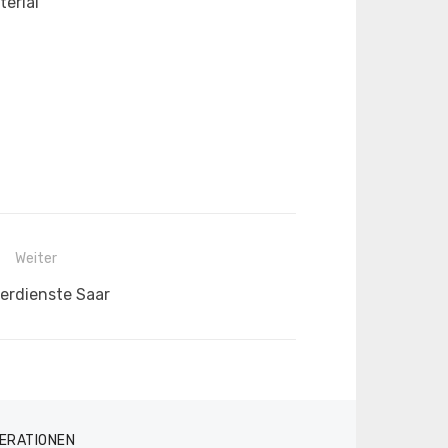
erial“
Weiter
ster
erdienste Saar
ag:
ERATIONEN