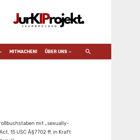
MITMACHEN!
ÜBER UNS
roßbuchstaben mit „sexually-
ct, 15 USC Â§7702 ff. in Kraft