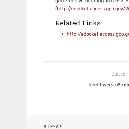
getretene Verordnung 16 CFR 316 
(
http://edocket.access.gpo.gov
Related Links
http://edocket.access.gpo
Beitragsnavigation
Zurück
Vorheriger
Rechtsverstöße im
Beitrag:
SITEMAP