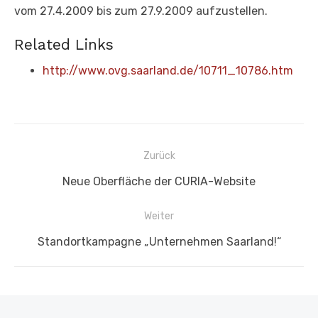
vom 27.4.2009 bis zum 27.9.2009 aufzustellen.
Related Links
http://www.ovg.saarland.de/10711_10786.htm
Beitragsnavigation
Zurück
Vorheriger
Neue Oberfläche der CURIA-Website
Beitrag:
Weiter
Nächster
Standortkampagne „Unternehmen Saarland!“
Beitrag: