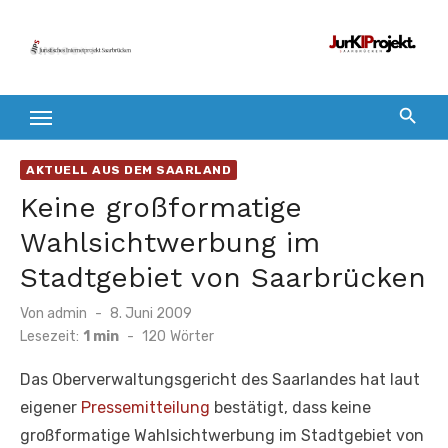
Zum
Inhalt
springen
AKTUELL AUS DEM SAARLAND
Keine großformatige
Wahlsichtwerbung im
Stadtgebiet von Saarbrücken
Veröffentlicht
Von
admin
8. Juni 2009
am
Lesezeit:
1 min
-
120
Wörter
Das Oberverwaltungsgericht des Saarlandes hat laut
eigener
Pressemitteilung
bestätigt, dass keine
großformatige Wahlsichtwerbung im Stadtgebiet von