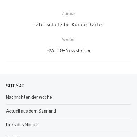
Beitragsnavigation
Zurück
Vorheriger
Datenschutz bei Kundenkarten
Beitrag:
Weiter
Nächster
BVerfG-Newsletter
Beitrag:
SITEMAP
Nachrichten der Woche
Aktuell aus dem Saarland
Links des Monats