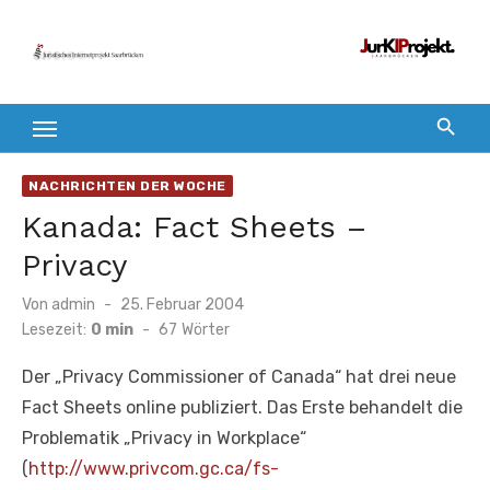
Zum
Inhalt
springen
NACHRICHTEN DER WOCHE
Kanada: Fact Sheets –
Privacy
Veröffentlicht
Von
admin
25. Februar 2004
am
Lesezeit:
0 min
-
67
Wörter
Der „Privacy Commissioner of Canada“ hat drei neue
Fact Sheets online publiziert. Das Erste behandelt die
Problematik „Privacy in Workplace“
(
http://www.privcom.gc.ca/fs-