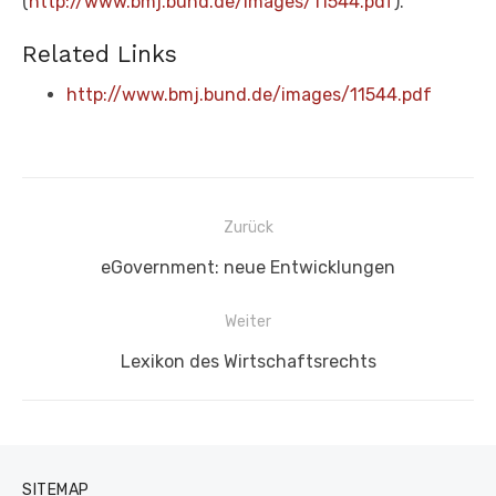
(
http://www.bmj.bund.de/images/11544.pdf
).
Related Links
http://www.bmj.bund.de/images/11544.pdf
Beitragsnavigation
Zurück
Vorheriger
eGovernment: neue Entwicklungen
Beitrag:
Weiter
Nächster
Lexikon des Wirtschaftsrechts
Beitrag:
SITEMAP