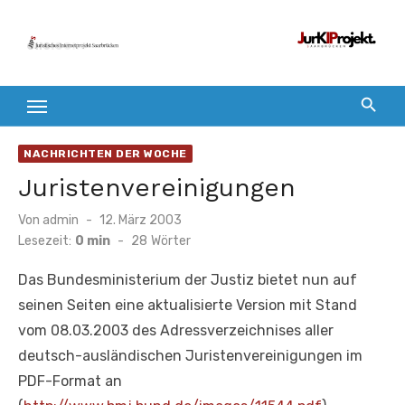
Zum
Inhalt
springen
NACHRICHTEN DER WOCHE
Juristenvereinigungen
Veröffentlicht
Von
admin
12. März 2003
am
Lesezeit:
0 min
-
28
Wörter
Das Bundesministerium der Justiz bietet nun auf
seinen Seiten eine aktualisierte Version mit Stand
vom 08.03.2003 des Adressverzeichnises aller
deutsch-ausländischen Juristenvereinigungen im
PDF-Format an