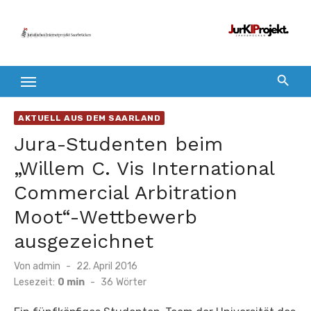
Zum
Inhalt
springen
AKTUELL AUS DEM SAARLAND
Jura-Studenten beim
„Willem C. Vis International
Commercial Arbitration
Moot“-Wettbewerb
ausgezeichnet
Veröffentlicht
Von
admin
22. April 2016
am
Lesezeit:
0 min
-
36
Wörter