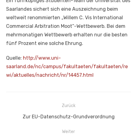
Ein fünfköpfiges Studenten-Team der Universität des
Saarlandes sichert sich eine Auszeichnung beim
weltweit renommierten „Willem C. Vis International
Commercial Arbitration Moot“-Wettbewerb. Bei dem
mehrmonatigen Wettbewerb erhalten nur die besten
fünf Prozent eine solche Ehrung.
Quelle:
http://www.uni-
saarland.de/nc/campus/fakultaeten/fakultaeten/re
wi/aktuelles/nachricht/nr/14457.html
Beitragsnavigation
Zurück
Vorheriger
Zur EU-Datenschutz-Grundverordnung
Beitrag:
Weiter