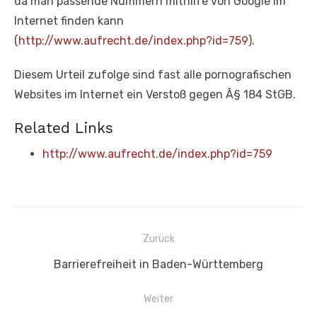
da man passende Nummern mithilfe von Google im
Internet finden kann
(
http://www.aufrecht.de/index.php?id=759
).
Diesem Urteil zufolge sind fast alle pornografischen
Websites im Internet ein Verstoß gegen Â§ 184 StGB.
Related Links
http://www.aufrecht.de/index.php?id=759
Beitragsnavigation
Zurück
Vorheriger
Barrierefreiheit in Baden-Württemberg
Beitrag:
Weiter