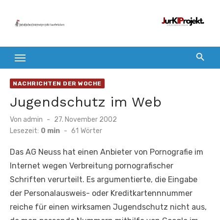
Zum
Inhalt
springen
NACHRICHTEN DER WOCHE
Jugendschutz im Web
Veröffentlicht
Von
admin
27. November 2002
am
Lesezeit:
0 min
-
61
Wörter
Das AG Neuss hat einen Anbieter von Pornografie im
Internet wegen Verbreitung pornografischer
Schriften verurteilt. Es argumentierte, die Eingabe
der Personalausweis- oder Kreditkartennnummer
reiche für einen wirksamen Jugendschutz nicht aus,