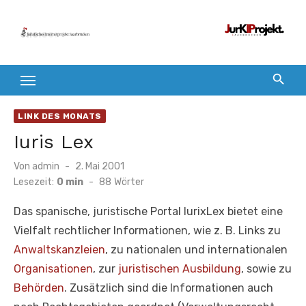
Zum
Inhalt
springen
LINK DES MONATS
Iuris Lex
Veröffentlicht
Von
admin
2. Mai 2001
am
Lesezeit:
0 min
-
88
Wörter
Das spanische, juristische Portal IurixLex bietet eine
Vielfalt rechtlicher Informationen, wie z. B. Links zu
Anwaltskanzleien
, zu nationalen und internationalen
Organisationen
, zur
juristischen Ausbildung
, sowie zu
Behörden
. Zusätzlich sind die Informationen auch