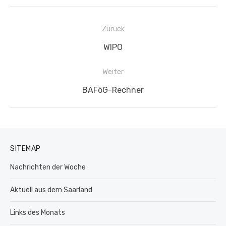
Beitragsnavigation
Zurück
Vorheriger
WIPO
Beitrag:
Weiter
Nächster
BAFöG-Rechner
Beitrag:
SITEMAP
Nachrichten der Woche
Aktuell aus dem Saarland
Links des Monats