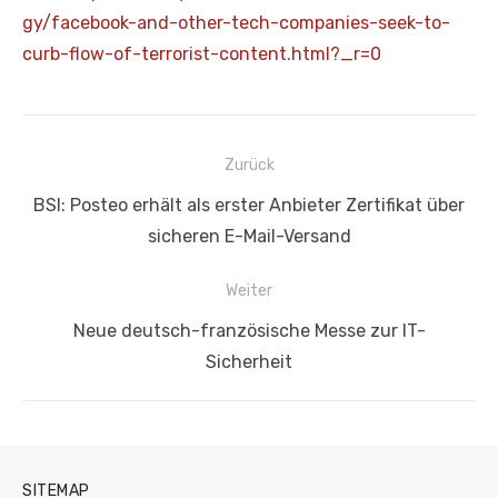
gy/facebook-and-other-tech-companies-seek-to-
curb-flow-of-terrorist-content.html?_r=0
Beitragsnavigation
Zurück
Vorheriger
BSI: Posteo erhält als erster Anbieter Zertifikat über
Beitrag:
sicheren E-Mail-Versand
Weiter
Nächster
Neue deutsch-französische Messe zur IT-
Beitrag:
Sicherheit
SITEMAP