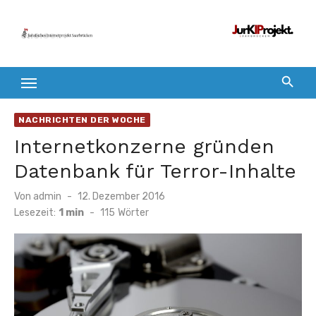
Zum
Inhalt
springen
NACHRICHTEN DER WOCHE
Internetkonzerne gründen
Datenbank für Terror-Inhalte
Veröffentlicht
Von
admin
12. Dezember 2016
am
Lesezeit:
1 min
-
115
Wörter