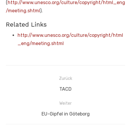
(
http://www.unesco.org/culture/copyright/html_eng
/meeting.shtml
).
Related Links
http://www.unesco.org/culture/copyright/html
_eng/meeting.shtml
Beitragsnavigation
Zurück
Vorheriger
TACD
Beitrag:
Weiter
Nächster
EU-Gipfel in Göteborg
Beitrag: