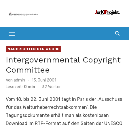
Zum
Inhalt
springen
NACHRICHTEN DER WOCHE
Intergovernmental Copyright
Committee
Veröffentlicht
Von
admin
13. Juni 2001
am
Lesezeit:
0 min
-
32
Wörter
Vom 18. bis 22. Juni 2001 tagt in Paris der ‚Ausschuss
für das Welturheberrechtsabkommen‘. Die
Tagungsdokumente erhält man als kostenlosen
Download im RTF-Format auf den Seiten der UNESCO