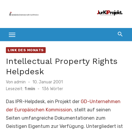
Zum
Inhalt
springen
LINK DES MONATS
Intellectual Property Rights
Helpdesk
Veröffentlicht
Von
admin
10. Januar 2001
am
Lesezeit:
1 min
-
136
Wörter
Das IPR-Helpdesk, ein Projekt der
GD-Unternehmen
der Europäischen Kommission
, stellt auf seinen
Seiten umfangreiche Dokumentationen zum
Geistigen Eigentum zur Verfügung. Untergliedert ist