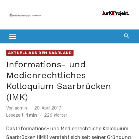
Zum
Inhalt
springen
AKTUELL AUS DEM SAARLAND
Informations- und
Medienrechtliches
Kolloquium Saarbrücken
(IMK)
Veröffentlicht
Von
admin
20. April 2017
am
Lesezeit:
1 min
-
226
Wörter
Das Informations- und Medienrechtliche Kolloquium
Saarbrücken (IMK) versteht sich seit seiner Gründung