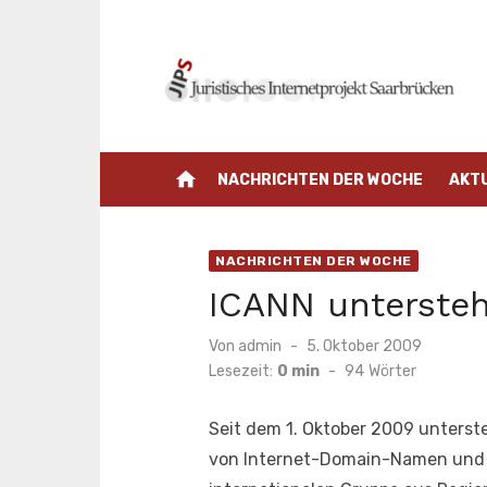
Zum
Inhalt
springen
home
NACHRICHTEN DER WOCHE
AKT
NACHRICHTEN DER WOCHE
ICANN untersteh
Veröffentlicht
Von
admin
5. Oktober 2009
am
Lesezeit:
0 min
-
94
Wörter
Seit dem 1. Oktober 2009 unterst
von Internet-Domain-Namen und IP