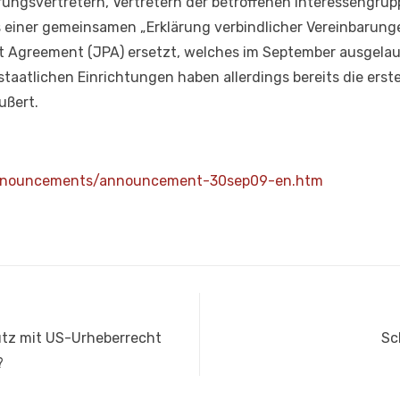
rungsvertretern, Vertretern der betroffenen Interessengru
us einer gemeinsamen „Erklärung verbindlicher Vereinbarung
ct Agreement (JPA) ersetzt, welches im September ausgelauf
staatlichen Einrichtungen haben allerdings bereits die ers
ußert.
announcements/announcement-30sep09-en.htm
Nä
z mit US-Urheberrecht
Sc
Bei
?