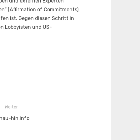
ppen und externen Experten
en“ (Affirmation of Commitments),
en ist. Gegen diesen Schritt in
ten Lobbyisten und US-
Weiter
chster
hau-hin.info
trag: