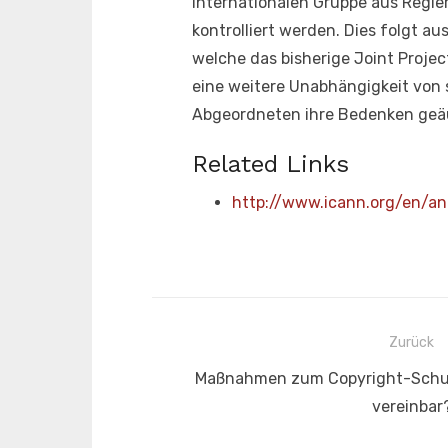
internationalen Gruppe aus Regie
kontrolliert werden. Dies folgt a
welche das bisherige Joint Proje
eine weitere Unabhängigkeit von 
Abgeordneten ihre Bedenken geä
Related Links
http://www.icann.org/en/
Beitragsnavigation
Zurück
Vorheriger
Maßnahmen zum Copyright-Schut
Beitrag:
vereinbar