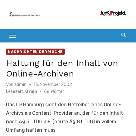
Zum
Inhalt
springen
NACHRICHTEN DER WOCHE
Haftung für den Inhalt von
Online-Archiven
Veröffentlicht
Von
admin
13. November 2002
am
Lesezeit:
0 min
-
68
Wörter
Das LG Hamburg sieht den Betreiber eines Online-
Archivs als Content-Provider an, der für den Inhalt
nach Â§ 5 I TDG a.F. (heute Â§ 8 I TDG) in vollem
Umfang haften muss