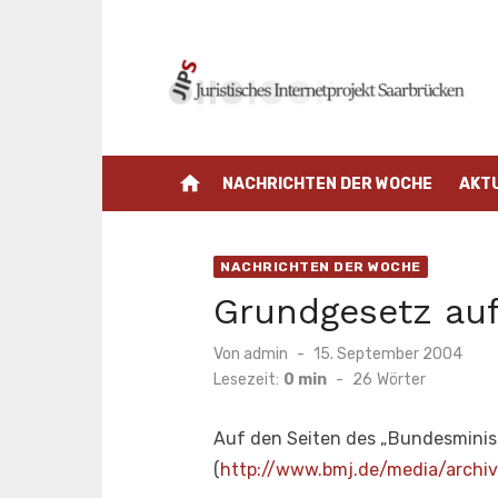
Zum
Inhalt
springen
home
NACHRICHTEN DER WOCHE
AKT
NACHRICHTEN DER WOCHE
Grundgesetz auf
Veröffentlicht
Von
admin
15. September 2004
am
Lesezeit:
0 min
-
26
Wörter
Auf den Seiten des „Bundesminis
(
http://www.bmj.de/media/archiv