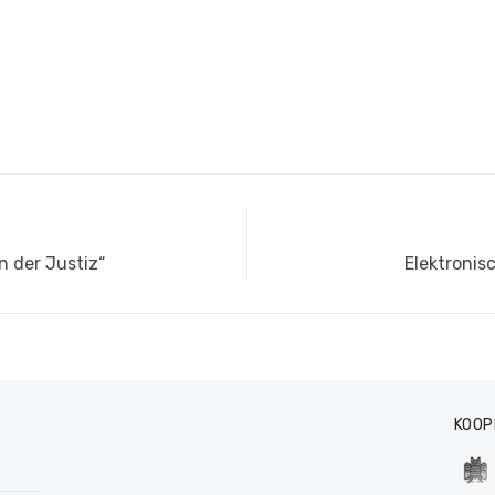
Nächster
n der Justiz“
Elektronis
Beitrag:
KOOP