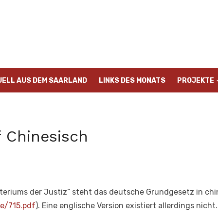
UELL AUS DEM SAARLAND
LINKS DES MONATS
PROJEKTE
 Chinesisch
teriums der Justiz“ steht das deutsche Grundgesetz in ch
e/715.pdf
). Eine englische Version existiert allerdings nicht.