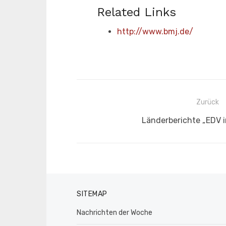
Related Links
http://www.bmj.de/
Beitragsnavigation
Zurück
Vorheriger
Länderberichte „EDV i
Beitrag:
SITEMAP
Nachrichten der Woche