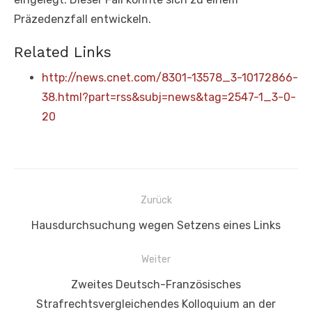
Präzedenzfall entwickeln.
Related Links
http://news.cnet.com/8301-13578_3-10172866-
38.html?part=rss&subj=news&tag=2547-1_3-0-
20
Beitragsnavigation
Zurück
Vorheriger
Hausdurchsuchung wegen Setzens eines Links
Beitrag:
Weiter
Nächster
Zweites Deutsch-Französisches
Beitrag:
Strafrechtsvergleichendes Kolloquium an der