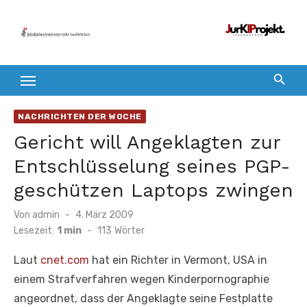
Zum
Inhalt
springen
NACHRICHTEN DER WOCHE
Gericht will Angeklagten zur
Entschlüsselung seines PGP-
geschützen Laptops zwingen
Veröffentlicht
Von
admin
4. März 2009
am
Lesezeit:
1 min
-
113
Wörter
Laut
cnet.com
hat ein Richter in Vermont, USA in
einem Strafverfahren wegen Kinderpornographie
angeordnet, dass der Angeklagte seine Festplatte