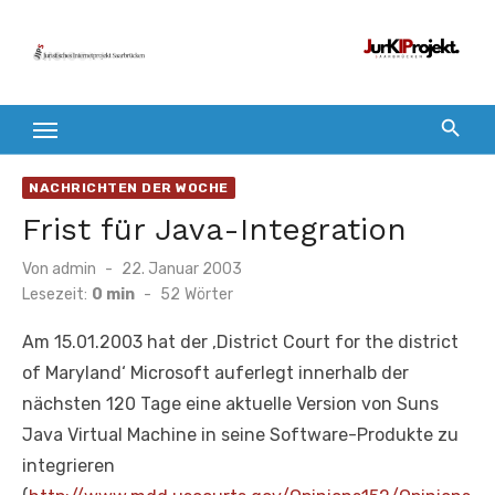
Zum
Inhalt
springen
NACHRICHTEN DER WOCHE
Frist für Java-Integration
Veröffentlicht
Von
admin
22. Januar 2003
am
Lesezeit:
0 min
-
52
Wörter
Am 15.01.2003 hat der ‚District Court for the district
of Maryland‘ Microsoft auferlegt innerhalb der
nächsten 120 Tage eine aktuelle Version von Suns
Java Virtual Machine in seine Software-Produkte zu
integrieren