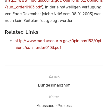
(
http://www.mdd.uscourts.gov/Opinions152/Opinions
/sun_order0103.pdf
). In der einstweiligen Verfügung
von Ende Dezember (siehe NdW vom 08.01.2003) war
noch kein Zeitplan festgelegt worden.
Related Links
http://www.mdd.uscourts.gov/Opinions152/Opi
nions/sun_order0103.pdf
Beitragsnavigation
Zurück
Vorheriger
Bundesfinanzhof
Beitrag:
Weiter
Nächster
Moussaoui-Prozess