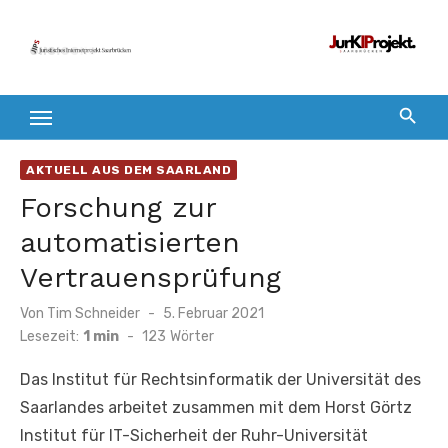
Zum
Inhalt
springen
AKTUELL AUS DEM SAARLAND
Forschung zur
automatisierten
Vertrauensprüfung
Veröffentlicht
Von
Tim Schneider
5. Februar 2021
am
Lesezeit:
1 min
-
123
Wörter
Das Institut für Rechtsinformatik der Universität des
Saarlandes arbeitet zusammen mit dem Horst Görtz
Institut für IT-Sicherheit der Ruhr-Universität