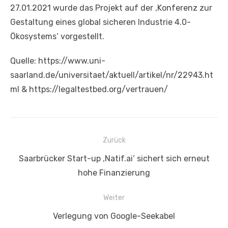
27.01.2021 wurde das Projekt auf der ‚Konferenz zur
Gestaltung eines global sicheren Industrie 4.0-
Ökosystems‘ vorgestellt.
Quelle: https://www.uni-
saarland.de/universitaet/aktuell/artikel/nr/22943.ht
ml & https://legaltestbed.org/vertrauen/
Beitragsnavigation
Zurück
Vorheriger
Saarbrücker Start-up ‚Natif.ai‘ sichert sich erneut
Beitrag:
hohe Finanzierung
Weiter
Nächster
Verlegung von Google-Seekabel