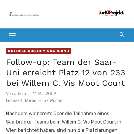
Zum
Inhalt
springen
AKTUELL AUS DEM SAARLAND
Follow-up: Team der Saar-
Uni erreicht Platz 12 von 233
bei Willem C. Vis Moot Court
Veröffentlicht
Von
admin
11. Mai 2009
am
Lesezeit:
0 min
-
57
Wörter
Nachdem wir bereits über die Teilnahme eines
Saarbrücker Teams beim Willem C. Vis Moot Court in
Wien berichtet haben, sind nun die Platzierungen