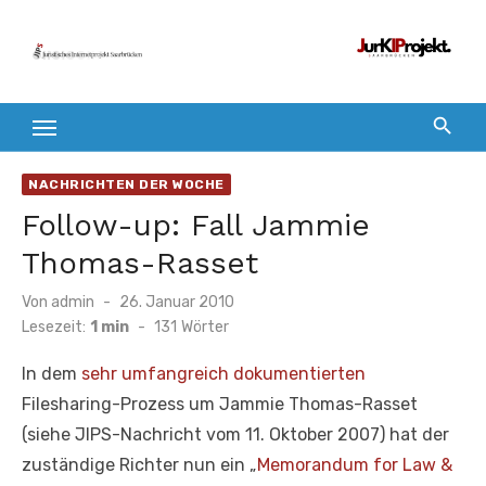
Zum
Inhalt
springen
NACHRICHTEN DER WOCHE
Follow-up: Fall Jammie
Thomas-Rasset
Veröffentlicht
Von
admin
26. Januar 2010
am
Lesezeit:
1 min
-
131
Wörter
In dem
sehr umfangreich dokumentierten
Filesharing-Prozess um Jammie Thomas-Rasset
(siehe JIPS-Nachricht vom 11. Oktober 2007) hat der
zuständige Richter nun ein „
Memorandum for Law &