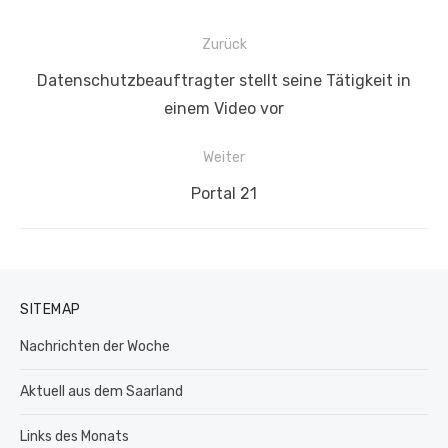
Beitragsnavigation
Zurück
Vorheriger
Datenschutzbeauftragter stellt seine Tätigkeit in
Beitrag:
einem Video vor
Weiter
Nächster
Portal 21
Beitrag:
SITEMAP
Nachrichten der Woche
Aktuell aus dem Saarland
Links des Monats