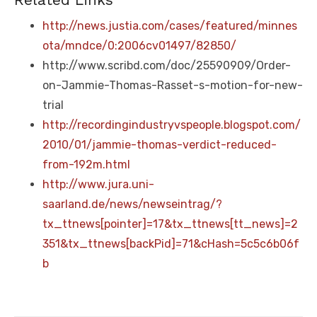
http://news.justia.com/cases/featured/minnes
ota/mndce/0:2006cv01497/82850/
http://www.scribd.com/doc/25590909/Order-
on-Jammie-Thomas-Rasset-s-motion-for-new-
trial
http://recordingindustryvspeople.blogspot.com/
2010/01/jammie-thomas-verdict-reduced-
from-192m.html
http://www.jura.uni-
saarland.de/news/newseintrag/?
tx_ttnews[pointer]=17&tx_ttnews[tt_news]=2
351&tx_ttnews[backPid]=71&cHash=5c5c6b06f
b