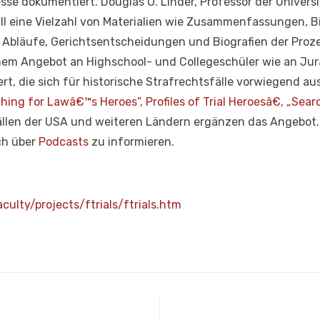
sse dokumentiert. Douglas O. Linder, Professor der Univers
all eine Vielzahl von Materialien wie Zusammenfassungen, Bi
Abläufe, Gerichtsentscheidungen und Biografien der Proze
einem Angebot an Highschool- und Collegeschüler wie an J
swert, die sich für historische Strafrechtsfälle vorwiegend 
hing for Lawâ€™s Heroes“
,
Profiles of Trial Heroesâ€
,
„Searc
llen der USA und weiteren Ländern ergänzen das Angebot. 
ch über
Podcasts
zu informieren.
ulty/projects/ftrials/ftrials.htm