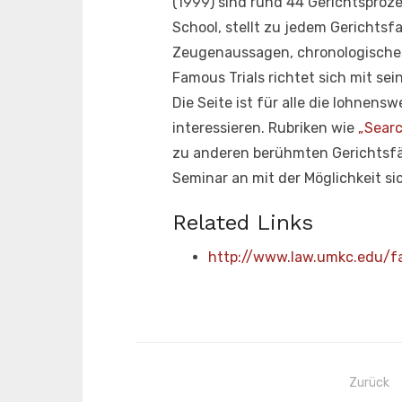
(1999) sind rund 44 Gerichtsproze
School, stellt zu jedem Gerichtsf
Zeugenaussagen, chronologische 
Famous Trials richtet sich mit s
Die Seite ist für alle die lohnen
interessieren. Rubriken wie
„Searc
zu anderen berühmten Gerichtsfä
Seminar an mit der Möglichkeit si
Related Links
http://www.law.umkc.edu/fac
Beitragsnavigation
Zurück