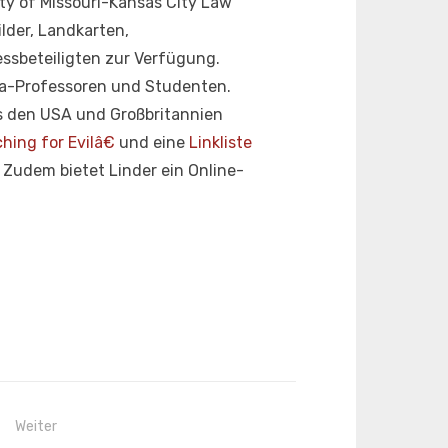
ity of Missouri-Kansas City Law
lder, Landkarten,
ssbeteiligten zur Verfügung.
ura-Professoren und Studenten.
aus den USA und Großbritannien
hing for Evilâ€
und eine
Linkliste
Zudem bietet Linder ein Online-
Weiter