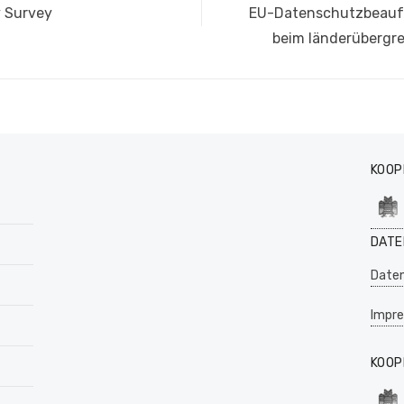
Nächster
y Survey
EU-Datenschutzbeauft
Beitrag:
beim länderübergr
KOOP
DATE
Daten
Impr
KOOP