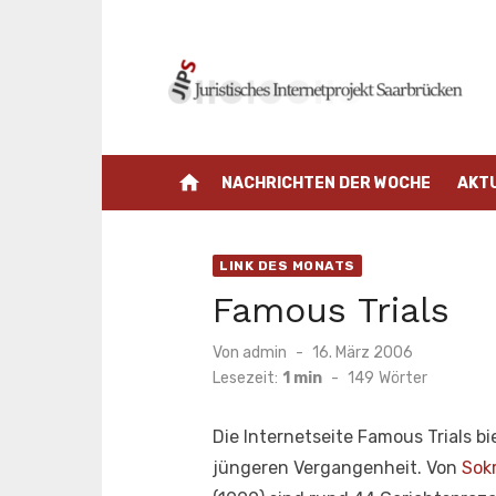
Zum
Inhalt
springen
home
NACHRICHTEN DER WOCHE
AKT
LINK DES MONATS
Famous Trials
Veröffentlicht
Von
admin
16. März 2006
am
Lesezeit:
1 min
-
149
Wörter
Die Internetseite Famous Trials 
jüngeren Vergangenheit. Von
Sok