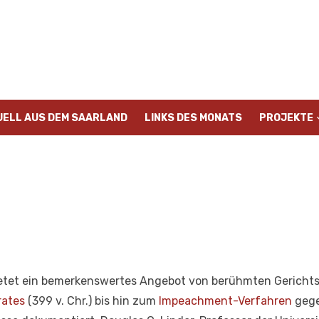
UELL AUS DEM SAARLAND
LINKS DES MONATS
PROJEKTE
bietet ein bemerkenswertes Angebot von berühmten Gerichts
rates
(399 v. Chr.) bis hin zum
Impeachment-Verfahren
gege