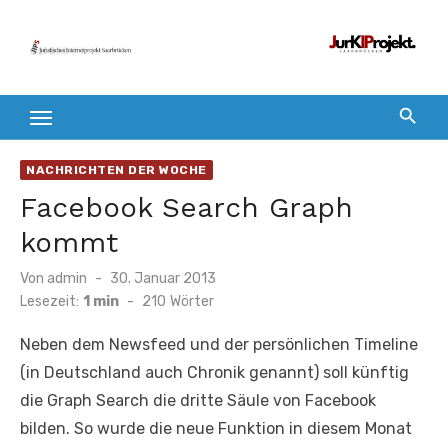
Zum
Inhalt
springen
NACHRICHTEN DER WOCHE
Facebook Search Graph
kommt
Veröffentlicht
Von
admin
30. Januar 2013
am
Lesezeit:
1 min
-
210
Wörter
Neben dem Newsfeed und der persönlichen Timeline
(in Deutschland auch Chronik genannt) soll künftig
die Graph Search die dritte Säule von Facebook
bilden. So wurde die neue Funktion in diesem Monat