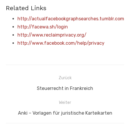
Related Links
http://actualfacebookgraphsearches.tumblr.com
http://facewa.sh/login
http://www.reclaimprivacy.org/
http://www.facebook.com/help/privacy
Beitragsnavigation
Zurück
Vorheriger
Steuerrecht in Frankreich
Beitrag:
Weiter
Nächster
Anki – Vorlagen für juristische Karteikarten
Beitrag: