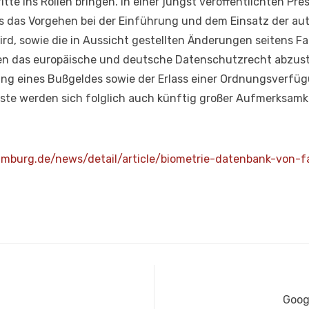
tte ins Rollen bringen. In einer jüngst veröffentlichten Pr
ss das Vorgehen bei der Einführung und dem Einsatz der a
rd, sowie die in Aussicht gestellten Änderungen seitens Fa
en das europäische und deutsche Datenschutzrecht abzuste
 eines Bußgeldes sowie der Erlass einer Ordnungsverfüg
ste werden sich folglich auch künftig großer Aufmerksamk
mburg.de/news/detail/article/biometrie-datenbank-von-f
er
Näch
Goog