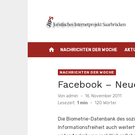
Zum
Inhalt
springen
home
NACHRICHTEN DER WOCHE
AKT
NACHRICHTEN DER WOCHE
Facebook – Neue
Veröffentlicht
Von
admin
16. November 2011
am
Lesezeit:
1 min
-
120
Wörter
Die Biometrie-Datenbank des soz
Informationsfreiheit auch weiter