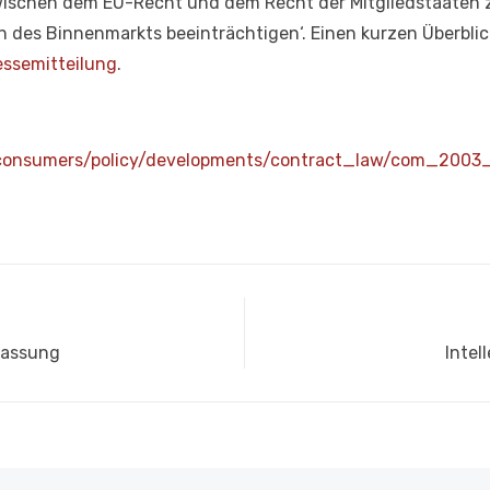
schen dem EU-Recht und dem Recht der Mitgliedstaaten z
n des Binnenmarkts beeinträchtigen‘. Einen kurzen Überblic
essemitteilung
.
/consumers/policy/developments/contract_law/com_2003
Näch
fassung
Intel
Beitr