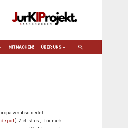
MITMACHEN!
ÜBER UNS
Europa verabschiedet
_de.pdf
). Ziel ist es ‚…für mehr