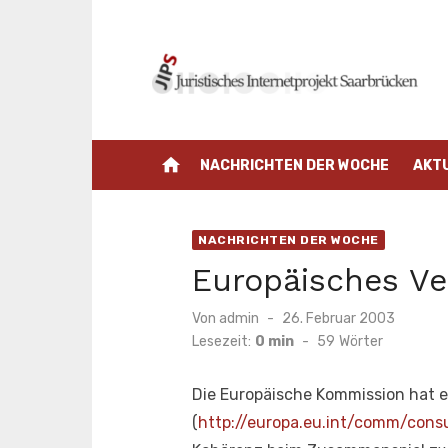
Zum
Inhalt
springen
home
NACHRICHTEN DER WOCHE
AKT
NACHRICHTEN DER WOCHE
Europäisches Ve
Veröffentlicht
Von
admin
26. Februar 2003
am
Lesezeit:
0 min
-
59
Wörter
Die Europäische Kommission hat e
(
http://europa.eu.int/comm/con