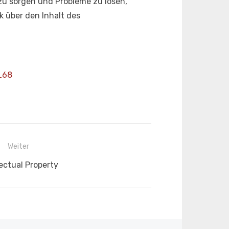
u sorgen und Probleme zu lösen,
k über den Inhalt des
_68
Weiter
ster
lectual Property
ag: