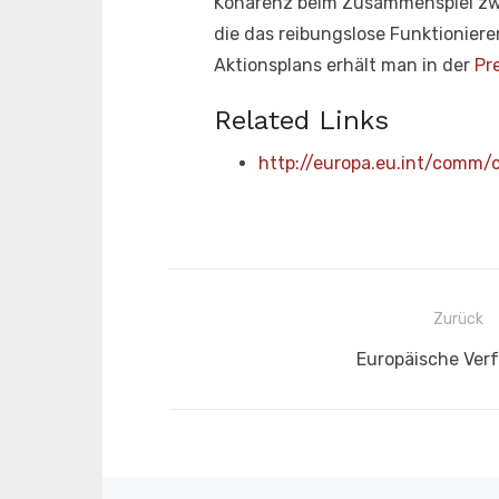
Kohärenz beim Zusammenspiel zwi
die das reibungslose Funktioniere
Aktionsplans erhält man in der
Pr
Related Links
http://europa.eu.int/comm
Beitragsnavigation
Zurück
Vorheriger
Europäische Ver
Beitrag: