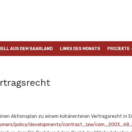
UELL AUS DEM SAARLAND
LINKS DES MONATS
PROJEKTE
rtragsrecht
inen Aktionsplan zu einem kohärenteren Vertragsrecht in 
sumers/policy/developments/contract_law/com_2003_68