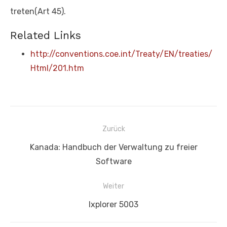
treten(Art 45).
Related Links
http://conventions.coe.int/Treaty/EN/treaties/
Html/201.htm
Beitragsnavigation
Zurück
Vorheriger
Kanada: Handbuch der Verwaltung zu freier
Beitrag:
Software
Weiter
Nächster
Ixplorer 5003
Beitrag: