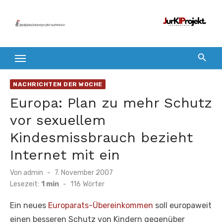
Zum
Inhalt
springen
NACHRICHTEN DER WOCHE
Europa: Plan zu mehr Schutz
vor sexuellem
Kindesmissbrauch bezieht
Internet mit ein
Veröffentlicht
Von
admin
7. November 2007
am
Lesezeit:
1 min
-
116
Wörter
Ein neues
Europarats-Übereinkommen
soll europaweit
einen besseren Schutz von Kindern gegenüber